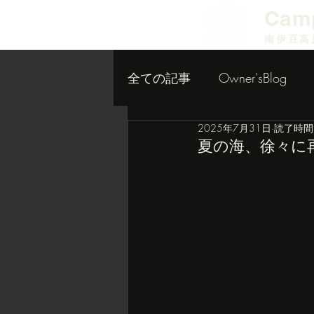
​Cam
南伊豆高
全ての記事
Owner'sBlog
2025年7月31日
読了時間:
小屋作り内装編
夏の海、徐々に