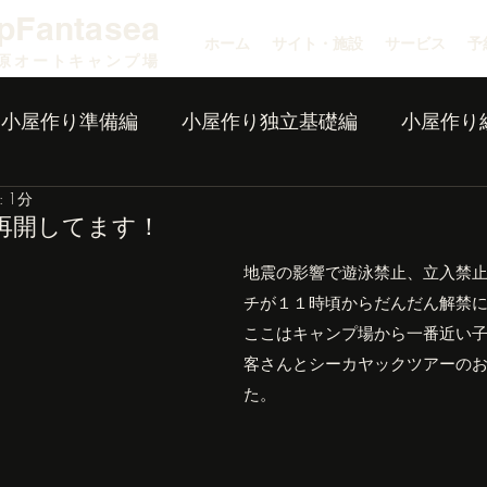
pFantasea
ホーム
サイト・施設
サービス
予
原オートキャンプ場
小屋作り準備編
小屋作り独立基礎編
小屋作り
 1分
再開してます！
地震の影響で遊泳禁止、立入禁
チが１１時頃からだんだん解禁
ここはキャンプ場から一番近い
客さんとシーカヤックツアーの
た。