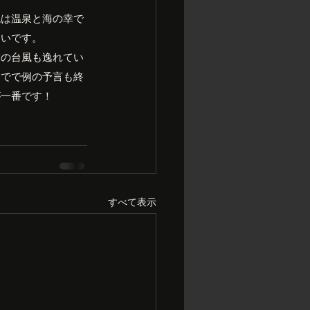
晩は温泉と海の幸で
たいです。
末の台風も逸れてい
までで例の予言も終
が一番です！
すべて表示