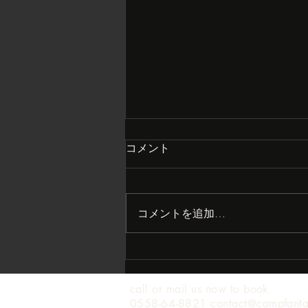
コメント
コメントを追加…
まさかの大打撃？
call or mail us now to book
0558-64-8821 contact@campfant