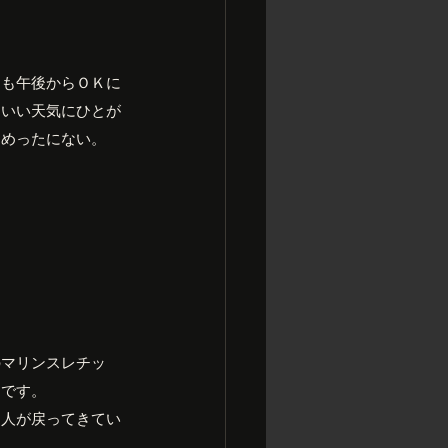
こも午後からＯＫに
ないい天気にひとが
てめったにない。
のマリンスレチッ
Ｅです。
も人が戻ってきてい