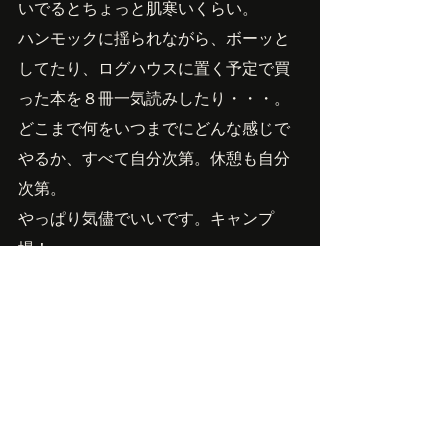
いでるとちょっと肌寒いくらい。
ハンモックに揺られながら、ボーッと
してたり、ログハウスに置く予定で買
った本を８冊一気読みしたり・・・。
どこまで何をいつまでにどんな感じで
やるか、すべて自分次第。休憩も自分
次第。
やっぱり気儘でいいです。キャンプ
場！
Owner'sBlog
最新記事
すべて表示