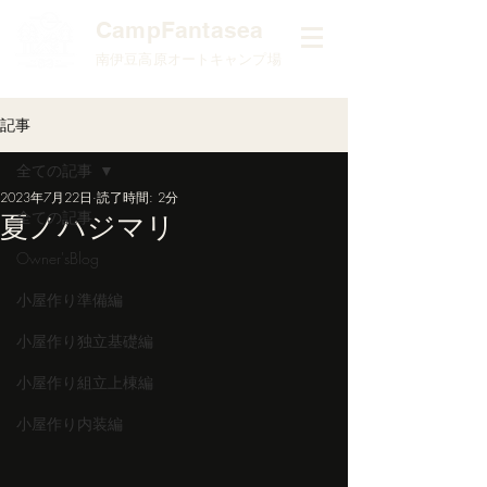
​CampFantasea
南伊豆高原オートキャンプ場
記事
全ての記事
2023年7月22日
読了時間: 2分
全ての記事
夏ノハジマリ
Owner'sBlog
小屋作り準備編
小屋作り独立基礎編
小屋作り組立上棟編
小屋作り内装編