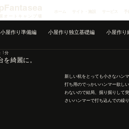
pFantasea
ホーム
サイト・施設
サービス
予
原オートキャンプ場
小屋作り準備編
小屋作り独立基礎編
小屋作り
 1分
台を綺麗に。
新しい杭をとっても小さなハン
打ち用のでっかいハンマー欲し
わないので結局、掘り掘りして
さいハンマーで打ち込んでの繰