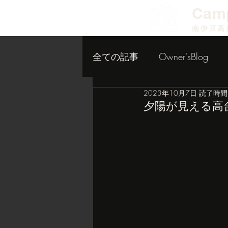
​Cam
南伊豆高
全ての記事
Owner'sBlog
2023年10月7日
読了時間:
小屋作り内装編
夕陽が見える高