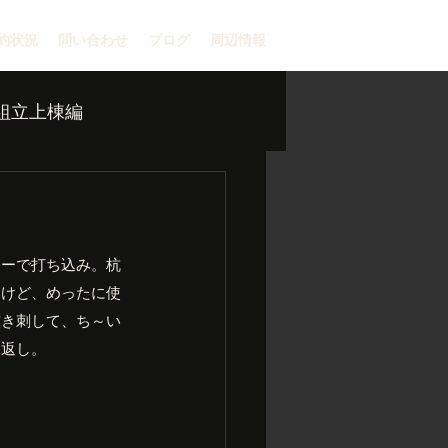
約状況
問い合わせ
ブログ
周辺情報
組立上棟編
マーで打ち込み。杭
いけど、めったに使
突き刺して、ち～い
り返し。