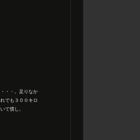
て・・・。足りなか
これでも３００キロ
撒いて慣し。