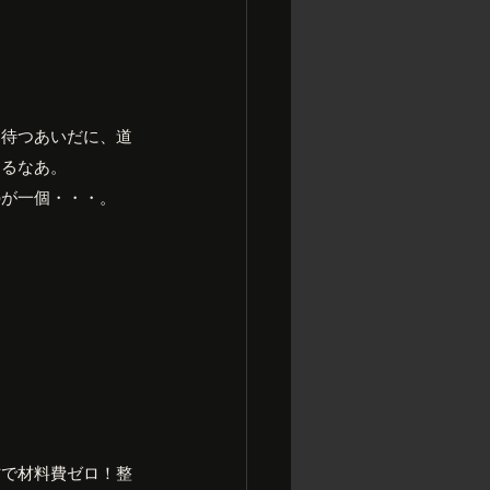
を待つあいだに、道
あるなあ。
のが一個・・・。
材で材料費ゼロ！整