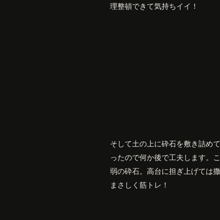
理整頓できて気持ちイイ！
そして土の上に砕石を敷き詰め
ったので何か後で工夫します。
弱の砕石。高台に担ぎ上げては
まさしく筋トレ！