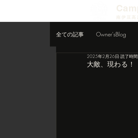
​Cam
南伊豆高
全ての記事
Owner'sBlog
2025年2月26日
読了時間:
小屋作り内装編
大敵、現わる！