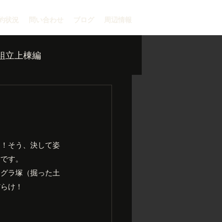
約状況
問い合わせ
ブログ
周辺情報
組立上棟編
コ！そう、決して姿
君です。
モグラ塚（掘った土
だらけ！