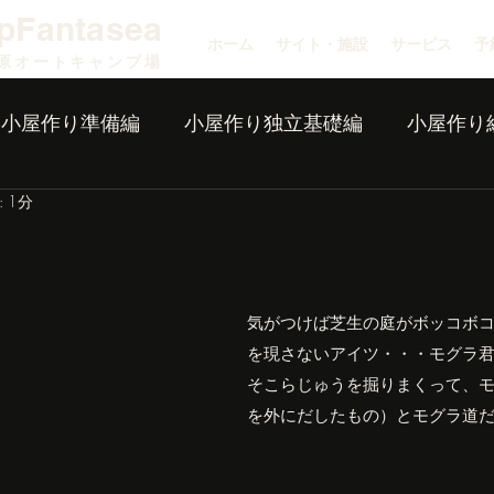
pFantasea
ホーム
サイト・施設
サービス
予
原オートキャンプ場
小屋作り準備編
小屋作り独立基礎編
小屋作り
 1分
気がつけば芝生の庭がボッコボ
を現さないアイツ・・・モグラ
そこらじゅうを掘りまくって、
を外にだしたもの）とモグラ道