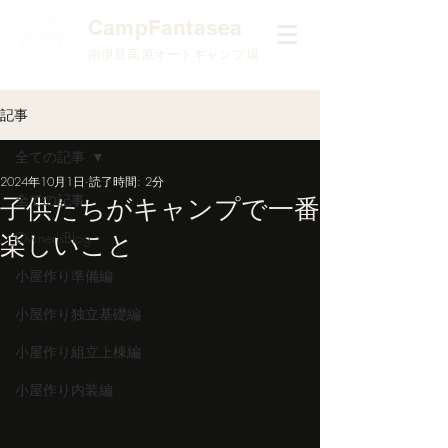
​CampFantasea
南伊豆高原オートキャンプ場
記事
全ての記事
2024年10月1日
読了時間: 2分
全ての記事
子供たちがキャンプで一番
楽しいこと
Owner'sBlog
小屋作り準備編
小屋作り独立基礎編
小屋作り組立上棟編
小屋作り内装編