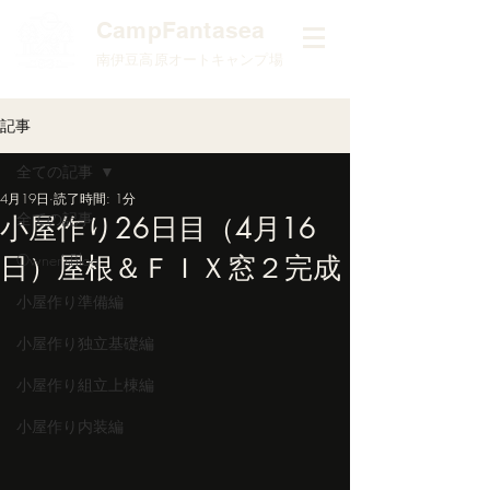
​CampFantasea
南伊豆高原オートキャンプ場
記事
全ての記事
4月19日
読了時間: 1分
全ての記事
小屋作り26日目（4月16
日）屋根＆ＦＩＸ窓２完成
Owner'sBlog
小屋作り準備編
小屋作り独立基礎編
小屋作り組立上棟編
小屋作り内装編