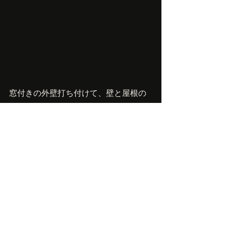
窓付きの外壁打ち付けて、壁と屋根の
取り合い部分に水切り金具を取付けて
完成で～す！
取り合い部分をどう構築するか、やっ
たことなかったので、特に雨仕舞いは
ほんとに考える時間が長かった！おか
げで小屋の中、明るくなりました。
よかった、よかった。