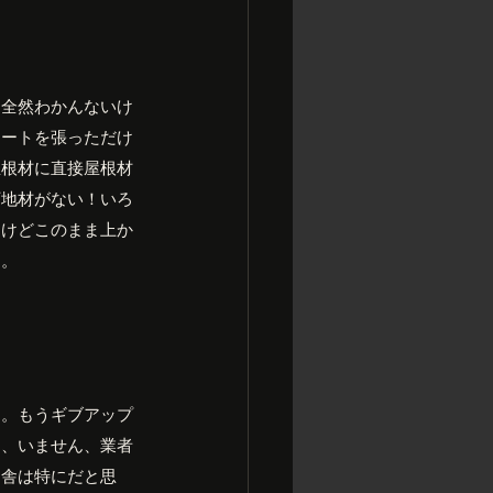
ゃ全然わかんないけ
シートを張っただけ
屋根材に直接屋根材
下地材がない！いろ
たけどこのまま上か
と。
月。もうギブアップ
ら、いません、業者
田舎は特にだと思