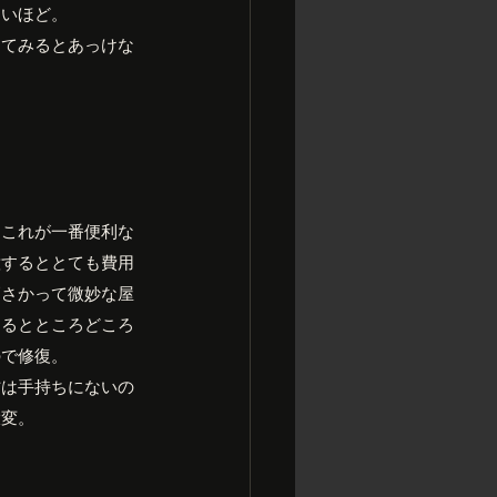
ないほど。
してみるとあっけな
。これが一番便利な
意するととても費用
高さかって微妙な屋
するとところどころ
ので修復。
材は手持ちにないの
大変。