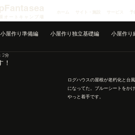
pFantasea
ホーム
サイト・施設
サービス
予
原オートキャンプ場
小屋作り準備編
小屋作り独立基礎編
小屋作り
 2分
す！
ログハウスの屋根が老朽化と台
になってた。ブルーシートをか
やっと着手です。