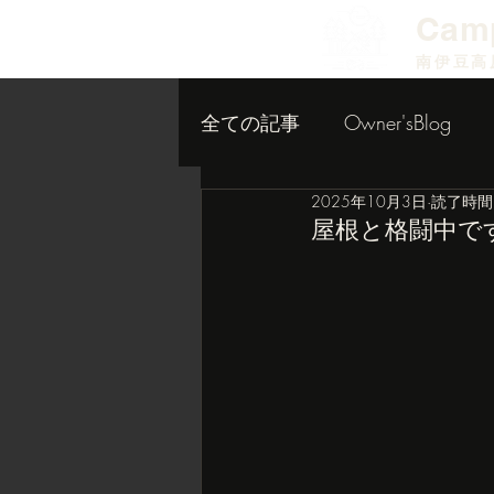
​Cam
南伊豆高
全ての記事
Owner'sBlog
2025年10月3日
読了時間:
小屋作り内装編
屋根と格闘中で