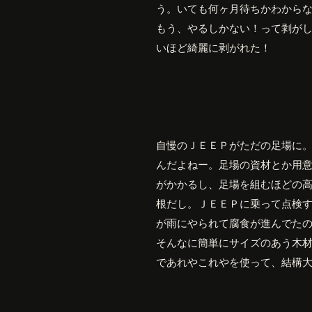
う。いても何ヶ月待ちかわから
もう、やるしかない！って剥が
いほど綺麗に剥がれた！
自慢のＪＥＥＰがただの足場に
んだよねー。足場の資材とか用
がかかるし、足場を組むほどの
根だし。ＪＥＥＰに乗って点検
が雨にやられて腐食が進んでた
そんなに簡単にサイズのあう木
であれやこれやを使って、結構