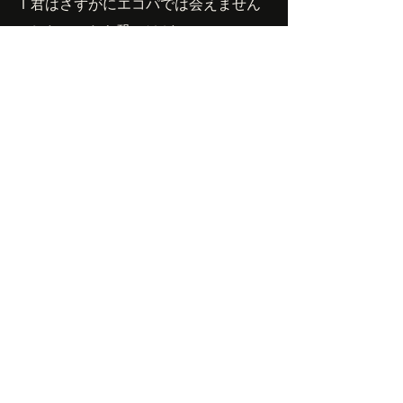
Ｉ君はさずがにエコパでは会えません
でした。いたら恐いけど・・
なぜかさびしい・・・武道館行こうか
な・・
Owner'sBlog
最新記事
すべて表示