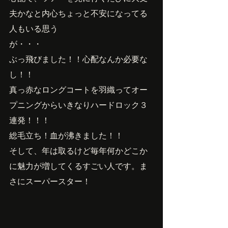
夫かなと内心ちょっと不安になってる
人もいる思う
が・・・
ぶっ飛びました！！心配なんか必要な
し！！
真っ赤なロングコートを羽織ってオー
プニングからいきなりハードロック３
連発！！！
総毛立ち！血が沸きました！！
そして、年は取るけど毎年何かどこか
に魅力が増してくるすごい人です。ま
さにスーパースター！