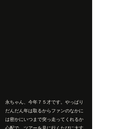
永ちゃん、今年７５才です。やっぱり
だんだん年は取るからファンのなかに
は密かにいつまで突っ走ってくれるか
心配で、ツアーを見に行くたびに大丈