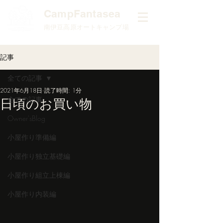
​CampFantasea
南伊豆高原オートキャンプ場
記事
全ての記事
2021年6月18日
読了時間: 1分
全ての記事
日頃のお買い物
Owner'sBlog
小屋作り準備編
小屋作り独立基礎編
小屋作り組立上棟編
小屋作り内装編