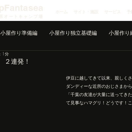
pFantasea
ホーム
サイト・施設
サービス
予
原オートキャンプ場
小屋作り準備編
小屋作り独立基礎編
小屋作り
 1分
、２連発！
伊豆に越してきて以来、親しく
ダンディーな近所のおじさまか
「千葉の友達が大量に送ってき
て見事なハマグリ！どうです！