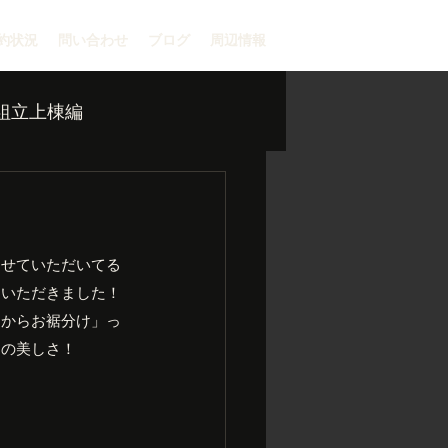
約状況
問い合わせ
ブログ
周辺情報
組立上棟編
させていただいてる
らいただきました！
たからお裾分け」っ
この美しさ！