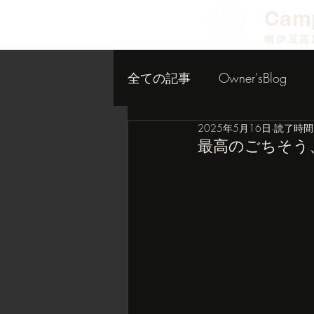
​Cam
南伊豆高
全ての記事
Owner'sBlog
2025年5月16日
読了時間:
小屋作り内装編
最高のごちそう