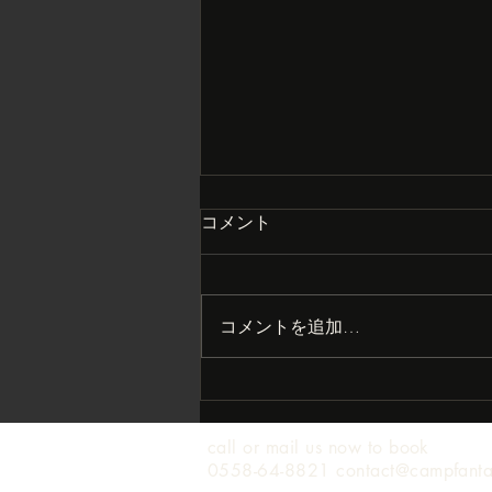
コメント
コメントを追加…
まさかの大打撃？
call or mail us now to book
0558-64-8821 contact@campfant