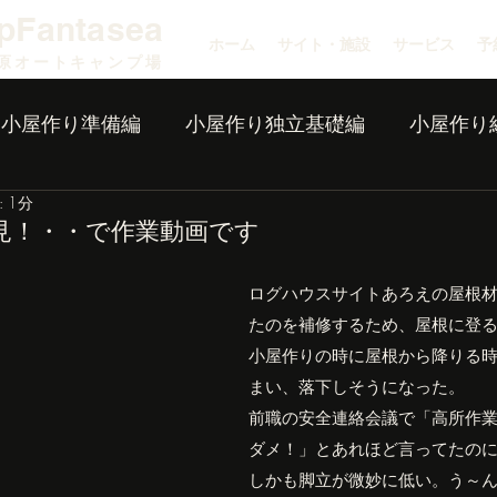
pFantasea
ホーム
サイト・施設
サービス
予
原オートキャンプ場
小屋作り準備編
小屋作り独立基礎編
小屋作り
 1分
見！・・で作業動画です
ログハウスサイトあろえの屋根
たのを補修するため、屋根に登
小屋作りの時に屋根から降りる
まい、落下しそうになった。
前職の安全連絡会議で「高所作
ダメ！」とあれほど言ってたの
しかも脚立が微妙に低い。う～