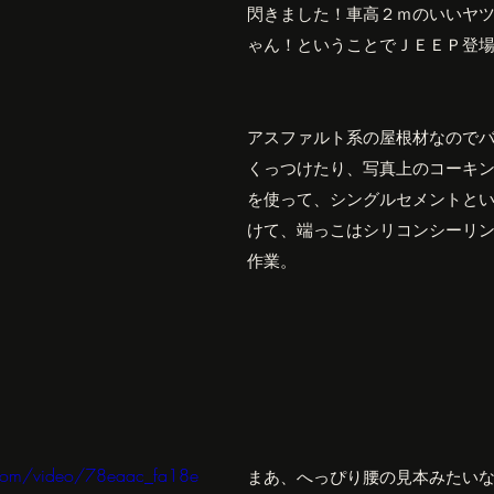
閃きました！車高２ｍのいいヤ
ゃん！ということでＪＥＥＰ登
アスファルト系の屋根材なので
くっつけたり、写真上のコーキ
を使って、シングルセメントと
けて、端っこはシリコンシーリ
作業。
c.com/video/78eaac_fa18e
まあ、へっぴり腰の見本みたい