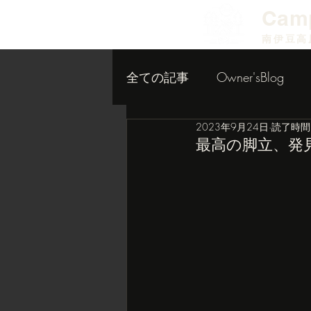
​Cam
南伊豆高
全ての記事
Owner'sBlog
2023年9月24日
読了時間:
小屋作り内装編
最高の脚立、発