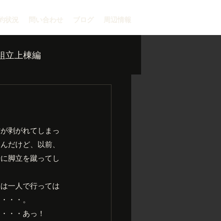
約状況
問い合わせ
ブログ
周辺情報
組立上棟編
材が剥がれてしまっ
るんだけど、以前、
時に脚立を蹴ってし
業は一人で行っては
に・・・。
ん・・・あっ！