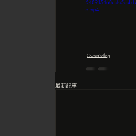
5489ff54a8cbfe5aeb1
e.mp4
Owner'sBlog
最新記事