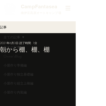
​CampFantasea
南伊豆高原オートキャンプ場
記事
全ての記事
2021年6月3日
読了時間: 1分
全ての記事
朝から棚、棚、棚
Owner'sBlog
小屋作り準備編
小屋作り独立基礎編
小屋作り組立上棟編
小屋作り内装編