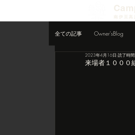
​Cam
南伊豆高
全ての記事
Owner'sBlog
2023年4月16日
読了時間:
小屋作り内装編
来場者１０００