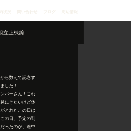
約状況
問い合わせ
ブログ
周辺情報
組立上棟編
ンから数えて記念す
しました！
ャンパーさん！これ
を見にきたいけど休
みがとれたこの日は
、この日、予定の到
目だったのが、途中