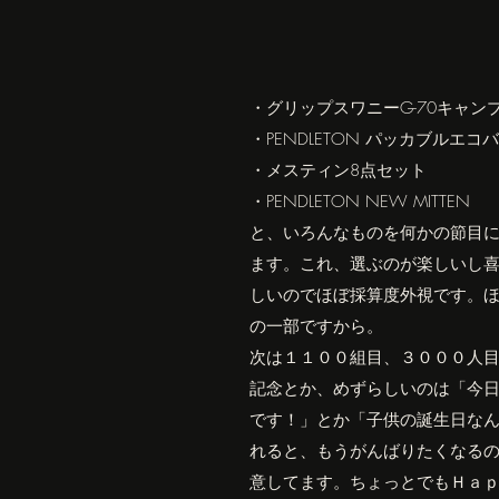
・グリップスワニーG-70キャン
・PENDLETON パッカブルエコバ
・メスティン8点セット
・PENDLETON NEW MITTEN
と、いろんなものを何かの節目
ます。これ、選ぶのが楽しいし
しいのでほぼ採算度外視です。
の一部ですから。
次は１１００組目、３０００人
記念とか、めずらしいのは「今
です！」とか「子供の誕生日な
れると、もうがんばりたくなる
意してます。ちょっとでもＨａ