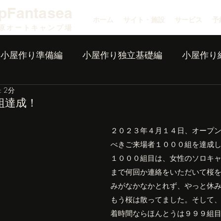
pFantasea
ホーム
サイト・施設
サービス
予
原オートキャンプ場
小屋作り準備編
小屋作り独立基礎編
小屋作り
 2分
組達成！
２０２３年４月１４日、オープ
べきご来場者１０００組を達成
１０００組目は、女性のソロキ
まで何回か連絡をいただいて桜
みがなかなかとれず、やっと休
もう桜は散ってました。そして
着時間ならほんとうは９９９組