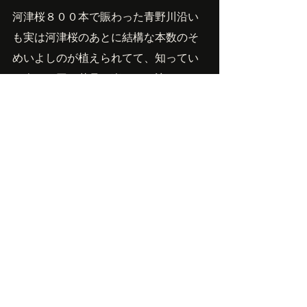
河津桜８００本で賑わった青野川沿い
も実は河津桜のあとに結構な本数のそ
めいよしのが植えられてて、知ってい
る人は２回、花見を楽しみに訪れるよ
うです。
キャンプ場から歩いて３分くらいのと
ころにも桜並木があって、とても綺麗
に咲いてました。
Owner'sBlog
最新記事
すべて表示