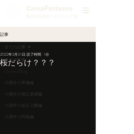
​CampFantasea
南伊豆高原オートキャンプ場
記事
全ての記事
2022年3月31日
読了時間: 1分
全ての記事
桜だらけ？？？
Owner'sBlog
小屋作り準備編
小屋作り独立基礎編
小屋作り組立上棟編
小屋作り内装編