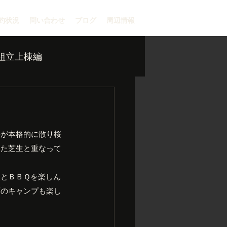
約状況
問い合わせ
ブログ
周辺情報
組立上棟編
桜が本格的に散り桜
きた芝生と重なって
火とＢＢＱを楽しん
雨のキャンプも楽し