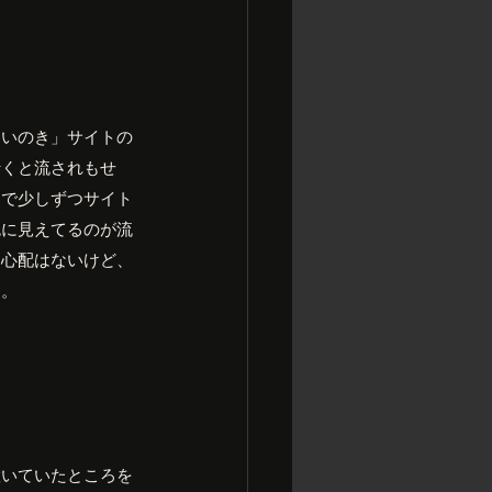
しいのき」サイトの
行くと流されもせ
間で少しずつサイト
色に見えてるのが流
る心配はないけど、
す。
置いていたところを