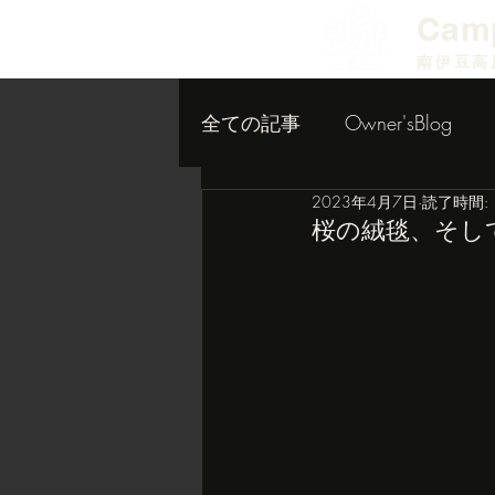
​Cam
南伊豆高
全ての記事
Owner'sBlog
2023年4月7日
読了時間: 
小屋作り内装編
桜の絨毯、そし