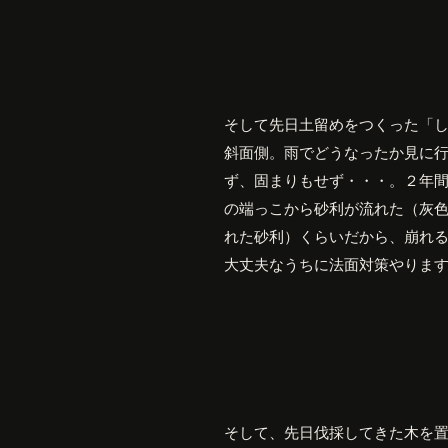
そして先日土留めをつくった「
斜面側。雨でどうなったか見に
ず、固まりもせず・・・。２年
の端っこから砂利が流れた（灰
れた砂利）くらいだから、崩れ
大丈夫なうちに法面対策やりま
そして、先日伐採してきた木を