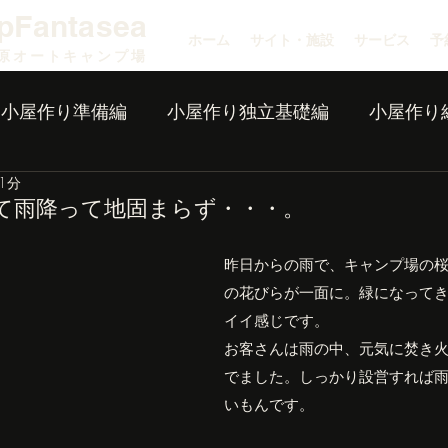
pFantasea
ホーム
サイト・施設
サービス
予
原オートキャンプ場
小屋作り準備編
小屋作り独立基礎編
小屋作り
1分
て雨降って地固まらず・・・。
昨日からの雨で、キャンプ場の
の花びらが一面に。緑になって
イイ感じです。
お客さんは雨の中、元気に焚き
でました。しっかり設営すれば
いもんです。