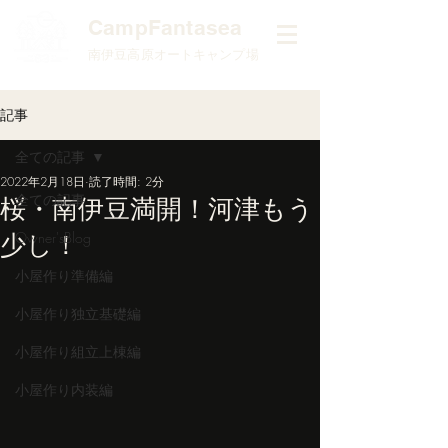
​CampFantasea
南伊豆高原オートキャンプ場
記事
全ての記事
2022年2月18日
読了時間: 2分
全ての記事
桜・南伊豆満開！河津もう
少し！
Owner'sBlog
小屋作り準備編
小屋作り独立基礎編
小屋作り組立上棟編
小屋作り内装編