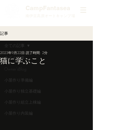
​CampFantasea
南伊豆高原オートキャンプ場
記事
全ての記事
2023年9月22日
読了時間: 2分
全ての記事
猫に学ぶこと
Owner'sBlog
小屋作り準備編
小屋作り独立基礎編
小屋作り組立上棟編
小屋作り内装編