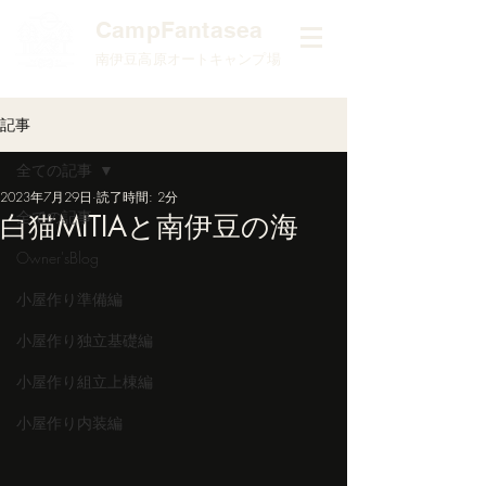
​CampFantasea
南伊豆高原オートキャンプ場
記事
全ての記事
2023年7月29日
読了時間: 2分
全ての記事
白猫MITIAと南伊豆の海
Owner'sBlog
小屋作り準備編
小屋作り独立基礎編
小屋作り組立上棟編
小屋作り内装編