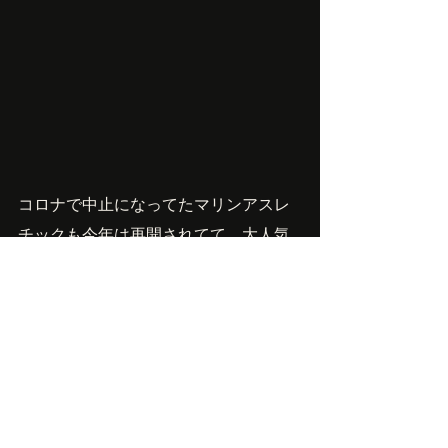
コロナで中止になってたマリンアスレ
チックも今年は再開されてて、大人気
です！。これやると意外とハードで大
人でも十分楽しめます。
軽トラにタープとチェアとテーブルと
クーラー積んで、砂浜で寝転んで海で
体を冷やして、午後からキャンプ場の
お仕事。うん、いい感じです！
Owner'sBlog