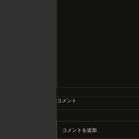
コメント
コメントを追加…
まさかの大打撃？