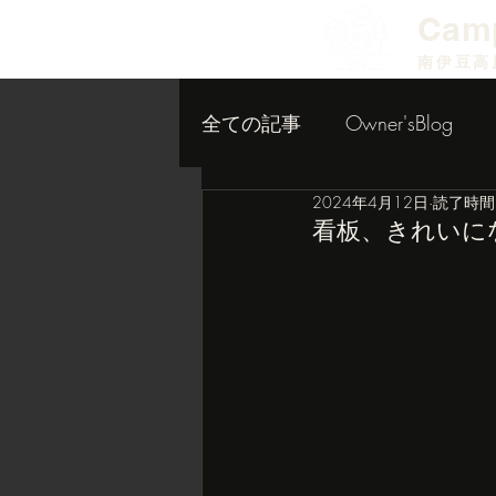
​Cam
南伊豆高
全ての記事
Owner'sBlog
2024年4月12日
読了時間:
小屋作り内装編
看板、きれいに