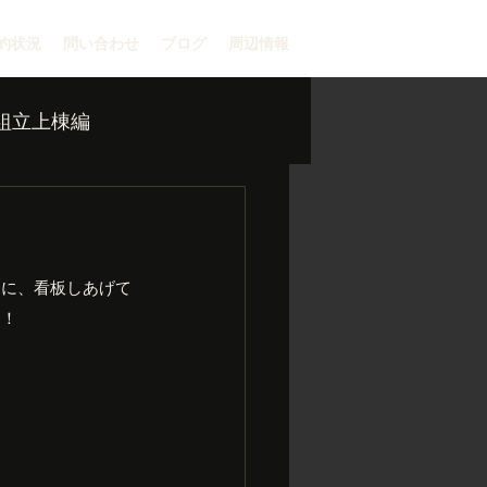
約状況
問い合わせ
ブログ
周辺情報
組立上棟編
間に、看板しあげて
す！