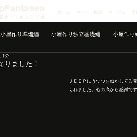
pFantasea
ホーム
サイト・施設
サービス
予
原オートキャンプ場
小屋作り準備編
小屋作り独立基礎編
小屋作り
 1分
なりました！
ＪＥＥＰにうつつをぬかしてる
くれました。心の底から感謝で