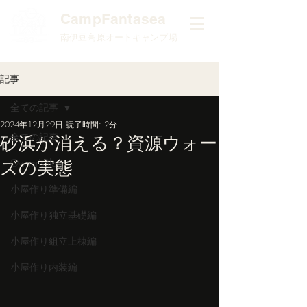
​CampFantasea
南伊豆高原オートキャンプ場
記事
全ての記事
2024年12月29日
読了時間: 2分
全ての記事
砂浜が消える？資源ウォー
ズの実態
Owner'sBlog
小屋作り準備編
小屋作り独立基礎編
小屋作り組立上棟編
小屋作り内装編