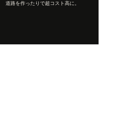
道路を作ったりで超コスト高に。
資源ウォーズは土（レアアース）、水
だけじゃなかったんだ！海外では盗掘
や砂マフィアもいるそう。
買いたくても買えない、海外からのタ
ンカー係留する場所もない。