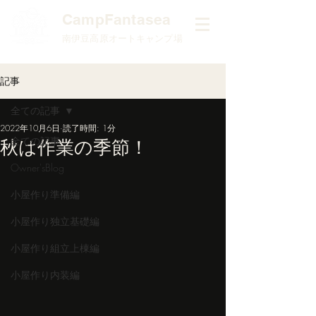
​CampFantasea
南伊豆高原オートキャンプ場
記事
全ての記事
2022年10月6日
読了時間: 1分
全ての記事
秋は作業の季節！
Owner'sBlog
小屋作り準備編
小屋作り独立基礎編
小屋作り組立上棟編
小屋作り内装編