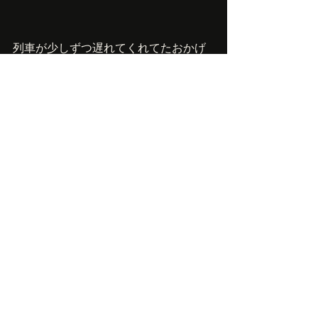
列車が少しずつ遅れてくれてたおかげ
で、初の踊り子号に乗れました。そし
てやっと伊豆へ。
いやあ、大変だったけど、やっぱり故
郷はいいもんです。