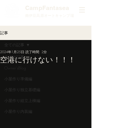
​CampFantasea
南伊豆高原オートキャンプ場
記事
全ての記事
2024年1月25日
読了時間: 2分
全ての記事
空港に行けない！！！
Owner'sBlog
小屋作り準備編
小屋作り独立基礎編
小屋作り組立上棟編
小屋作り内装編