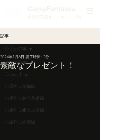
​CampFantasea
南伊豆高原オートキャンプ場
記事
全ての記事
2024年1月6日
読了時間: 2分
全ての記事
素敵なプレゼント！
Owner'sBlog
小屋作り準備編
小屋作り独立基礎編
小屋作り組立上棟編
小屋作り内装編