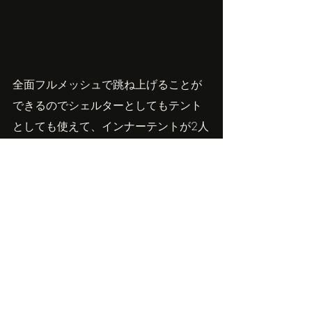
全面フルメッシュで跳ね上げることが
できるのでシェルターとしてもテント
としても使えて、インナーテントが2人
用と5人用があって選べる。そして今回
聞いてみて、設営がとても簡単。たぶ
ん取説要らないと思う。一回組んでみ
てペグダウンするまえに二人で持って
クルクル回せるかも。一回設営して、
やっぱり方向変えたくなることってよ
くあるので、これも便利！夏はインナ
ーなしでコットでもＯＫ。