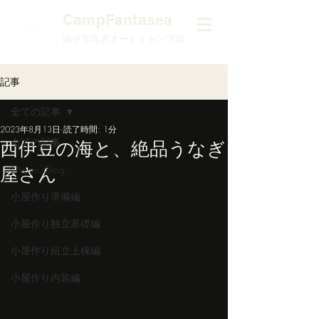
​CampFantasea
南伊豆高原オートキャンプ場
記事
全ての記事
2023年8月13日
読了時間: 1分
全ての記事
西伊豆の海と、絶品うなぎ
屋さん
Owner'sBlog
小屋作り準備編
小屋作り独立基礎編
小屋作り組立上棟編
小屋作り内装編