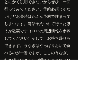
とにかく説明できないからぜひ、一回
行ってみてください。予約必須じゃな
いけどお昼時はたぶん予約で埋まって
しまいます。電話予約いれて行ったほ
うが確実です（ＨＰの周辺情報を参照
してください）そして、お持ち帰りも
できます。うなぎはやっぱりお店で食
べるのが一番ですが、ここのうなぎ、
持ち帰りでキャンプ場でＢＢＱのとな
りで炭火であぶりなおしても、すっご
く美味しい！
ベタっとしないの、なんでだろ？
ということで、台風前にうなぎで元気
をつけてきました！