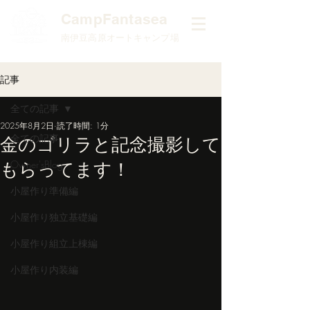
​CampFantasea
南伊豆高原オートキャンプ場
記事
全ての記事
2025年8月2日
読了時間: 1分
全ての記事
金のゴリラと記念撮影して
もらってます！
Owner'sBlog
小屋作り準備編
小屋作り独立基礎編
小屋作り組立上棟編
小屋作り内装編