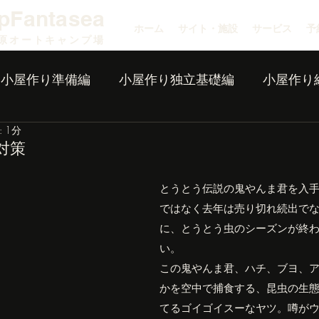
pFantasea
ホーム
サイト・施設
サービス
予
原オートキャンプ場
小屋作り準備編
小屋作り独立基礎編
小屋作り
 1分
対策
とうとう伝説の鬼やんま君を入
ではなく去年は売り切れ続出で
に、とうとう虫のシーズンが終
い。
この鬼やんま君、ハチ、ブヨ、
かを空中で捕食する、昆虫の生
てるゴイゴイスーなヤツ。噂が