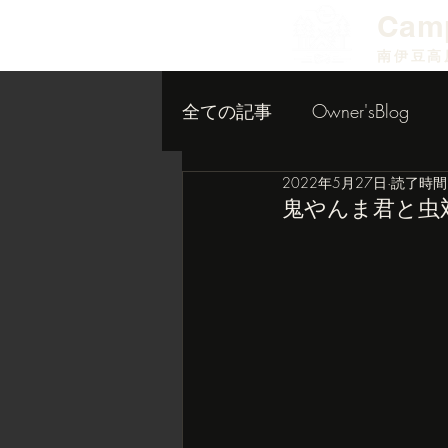
​Cam
南伊豆高
全ての記事
Owner'sBlog
2022年5月27日
読了時間:
小屋作り内装編
鬼やんま君と虫