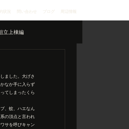
約状況
問い合わせ
ブログ
周辺情報
組立上棟編
手しました。大げさ
なかなか手に入らず
わってしまったくら
アブ、蚊、ハエなん
態系の頂点と言われ
ウワサを呼びキャン