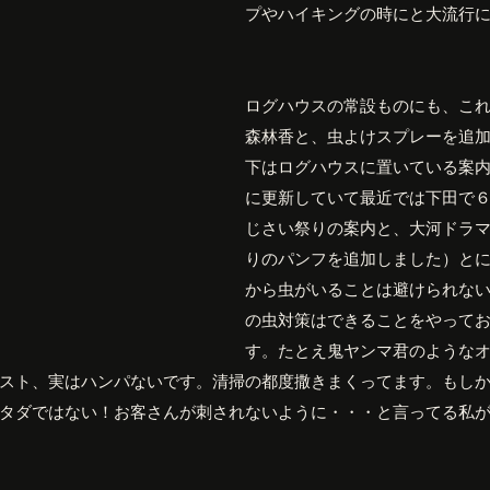
プやハイキングの時にと大流行
ログハウスの常設ものにも、こ
森林香と、虫よけスプレーを追
下はログハウスに置いている案内
に更新していて最近では下田で
じさい祭りの案内と、大河ドラ
りのパンフを追加しました）と
から虫がいることは避けられな
の虫対策はできることをやって
す。たとえ鬼ヤンマ君のような
スト、実はハンパないです。清掃の都度撒きまくってます。もし
タダではない！お客さんが刺されないように・・・と言ってる私