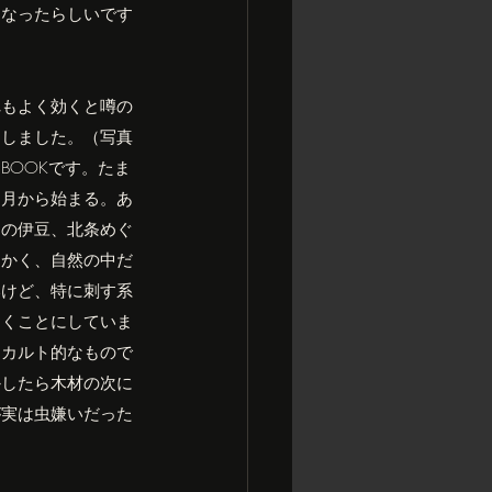
になったらしいです
れもよく効くと噂の
加しました。（写真
BOOKです。たま
６月から始まる。あ
マの伊豆、北条めぐ
にかく、自然の中だ
いけど、特に刺す系
おくことにしていま
オカルト的なもので
かしたら木材の次に
が実は虫嫌いだった