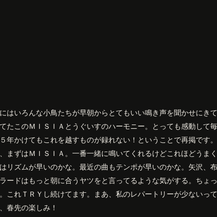
にはいろんな小鳥たちが早朝からとてもいい鳴き声を聞かせにき
てたこのＭＩＳＩＡとうぐいすのハーモニー。とっても感動して
５年かけてもこれを越すものが録れない！ということで再掲です
、まずはＭＩＳＩＡ。一番一緒に鳴いてくれるけどこれほどうま
はリズムが早いのかな。最近の曲もテンポが早いのかな。矢沢、
ラードはもっと朝に合うヤツをと言ってるような気がする。ちょ
。これＴＲＹし続けてます。まあ、私のレパートリーが少ないっ
、春先の楽しみ！