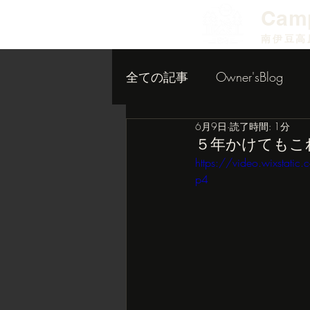
​Cam
南伊豆高
全ての記事
Owner'sBlog
6月9日
読了時間: 1分
小屋作り内装編
５年かけてもこ
https://video.wixsta
p4