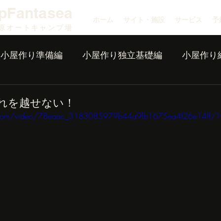
pFantasea
ホーム
サイト・施設
サービス
予
原オートキャンプ場
小屋作り準備編
小屋作り独立基礎編
小屋作り
れを越せない！
tic.com/video/78eaac_3183085979b44a9fb1675ea4f26e14ff/