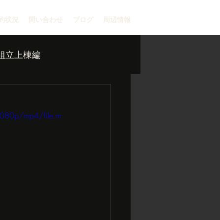
約状況
問い合わせ
ブログ
周辺情報
組立上棟編
1080p/mp4/file.m