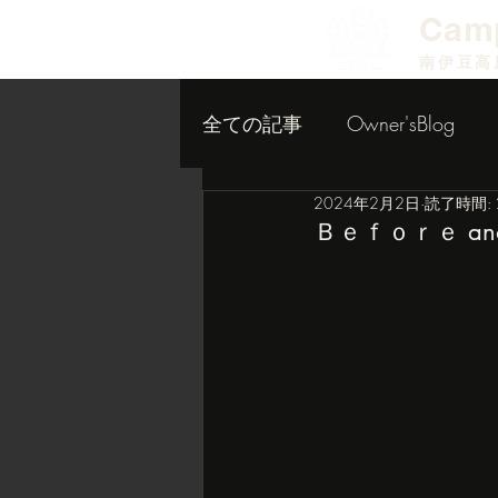
​Cam
南伊豆高
全ての記事
Owner'sBlog
2024年2月2日
読了時間: 
小屋作り内装編
Ｂｅｆｏｒｅ an