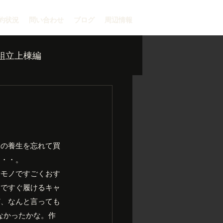
約状況
問い合わせ
ブログ
周辺情報
組立上棟編
分の養生を忘れて買
・・・。
安モノですごくおす
んですぐ履けるキャ
ど、なんと言っても
なかったかな。作