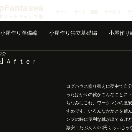
pFantasea
ホーム
サイト・施設
サービス
予
原オートキャンプ場
小屋作り準備編
小屋作り独立基礎編
小屋作り
2分
d Ａｆｔｅｒ
ログハウス塗り替えに夢中で自
ったばかりの靴がこんなことに
ちなみにこれ、ワークマンの激
すめです。いろんなかかとを踏
ンプの時に便利な靴が出てるけ
激安！たぶん2500円くらいじゃ