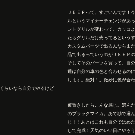
ＪＥＥＰって、すごいんです！
ルというマイナーチェンジがあ
ントグリルが変わって、カッコ
たらグリルだけ売ってるという
カスタムパーツで出るんならま
品で出るっていうのがＪＥＥＰ
そしてそのパーツを買って、自
通は自分の車の色と合わせるの
します。絶対！。微妙に色が合
くらいなら自分でやるけど
仮置きしたらこんな感じ。選ん
のブラックマイカ。あて勘で選
じ！！あとはこれも自分ではめ
して完成！天気のいい日にやろ