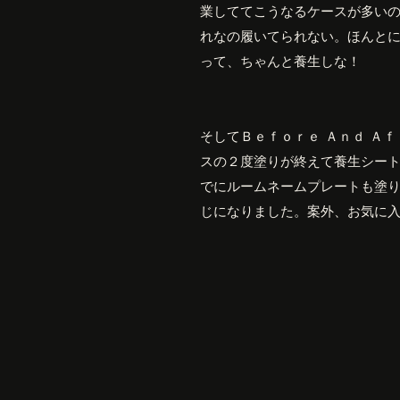
業しててこうなるケースが多い
れなの履いてられない。ほんと
って、ちゃんと養生しな！
そしてＢｅｆｏｒｅ Ａｎｄ Ａ
スの２度塗りが終えて養生シー
でにルームネームプレートも塗
じになりました。案外、お気に