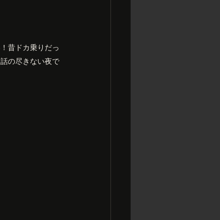
い！昔ドカ乗りだっ
に話の尽きない夜で