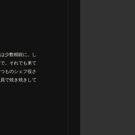
数は少数精鋭に。し
台で。それでも来て
いつものシェフ役さ
全員で焼き焼きして