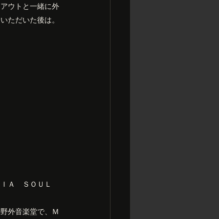
クアウトと一緒に外
をいただいた後は。
ＳＩＡ　ＳＯＵＬ　
の野外音楽堂で、Ｍ