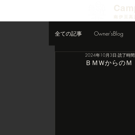
​Cam
南伊豆高
全ての記事
Owner'sBlog
2024年10月3日
読了時間:
小屋作り内装編
ＢＭＷからのＭ