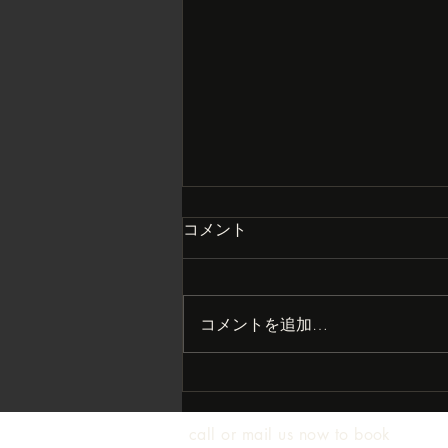
コメント
コメントを追加…
まさかの大打撃？
call or mail us now to book