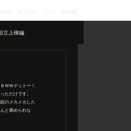
約状況
問い合わせ
ブログ
周辺情報
組立上棟編
はＢＭＷゲットー！
らっただけです。
新鋭のメカメカした
ゃんと褒められな