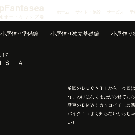
pFantasea
ホーム
サイト・施設
サービス
予
原オートキャンプ場
小屋作り準備編
小屋作り独立基礎編
小屋作り
 1分
ＩＳＩＡ
前回のＤＵＣＡＴＩから、今回
な、わけはなくまたがらせても
新車のＢＭＷ！カッコイイし最
バイク！（よく知らないからち
い）