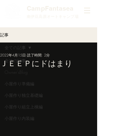
​CampFantasea
南伊豆高原オートキャンプ場
記事
全ての記事
2022年4月15日
読了時間: 2分
全ての記事
ＪＥＥＰにドはまり
Owner'sBlog
小屋作り準備編
小屋作り独立基礎編
小屋作り組立上棟編
小屋作り内装編