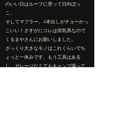
のいい日はルーフに登って日向ぼっ
こ。
そしてマフラー。4本出しがチョーかっ
こいい！さすがにコレは排気系なので
くるまやさんにお願いしました。
ざっくり大きなモノはこれくらいでち
ょっと一休みです。もう工具はある
し、ガレージなくてもキャンプ場って
どこでもこんなことやれるんだから最
高の環境なんです。もう既に車高をも
っと上げたいし、次のターゲットパー
ツが少なくとも5つはあるという
沼・・・。止まりませ～ん！
Owner'sBlog