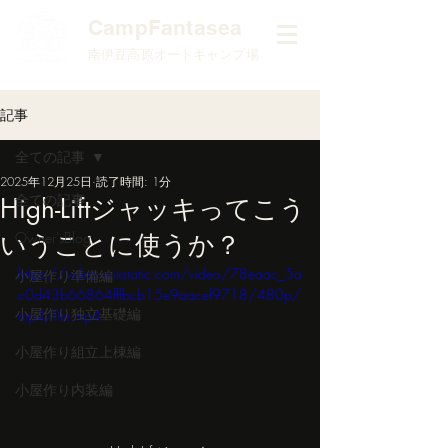
​CampFantasea
南伊豆高原オートキャンプ場
記事
全ての記事
2025年12月25日
読了時間: 1分
全ての記事
High-Liftジャッキってこう
いうことに使うか？
Owner'sBlog
https://video.wixstatic.com/video/78eaac_5a
小屋作り準備編
c0d43b66864fffbcb15e9aacef9718/480p/
小屋作り独立基礎編
mp4/file.mp4
小屋作り組立上棟編
小屋作り内装編