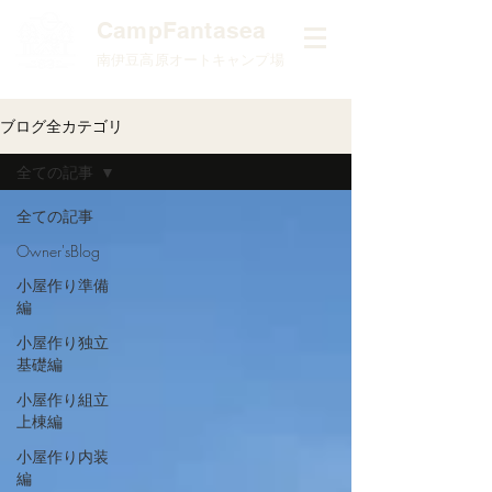
​CampFantasea
南伊豆高原オートキャンプ場
ブログ全カテゴリ
全ての記事
全ての記事
Owner'sBlog
小屋作り準備
編
小屋作り独立
基礎編
小屋作り組立
上棟編
小屋作り内装
編