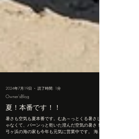
2024年7月19日
読了時間: 1分
Owner'sBlog
夏！本番です！！
暑さも空気も夏本番です。むあ～っとくる暑さじ
ゃなくて、パーンっと乾いた澄んだ空気の暑さ！