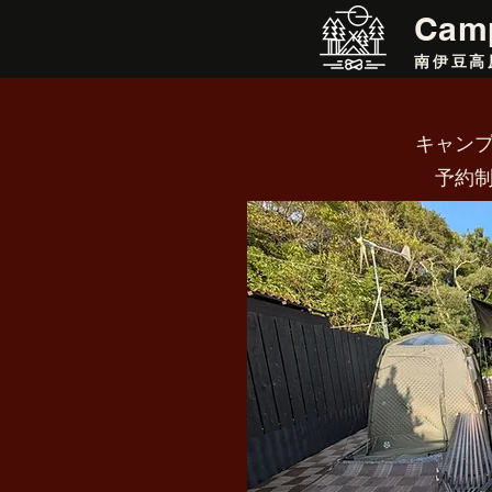
​Cam
南伊豆高
キャン
​予