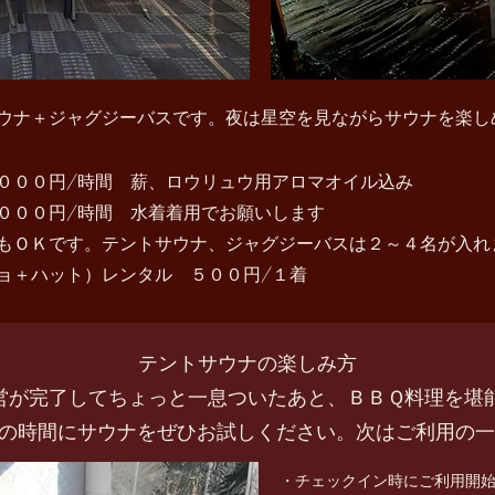
ウナ＋ジャグジーバスです。夜は星空を見ながらサウナを楽し
００円/時間 薪、ロウリュウ用アロマオイル込み
０００円/時間 水着着用でお願いします
もＯＫです。テントサウナ、ジャグジーバスは２～４名が入れ
ョ＋ハット）レンタル ５００円/１着
テントサウナの楽しみ方
営が完了してちょっと一息ついたあと、ＢＢＱ料理を堪
ぎの時間にサウナをぜひお試しください。次はご利用の
・チェックイン時にご利用開