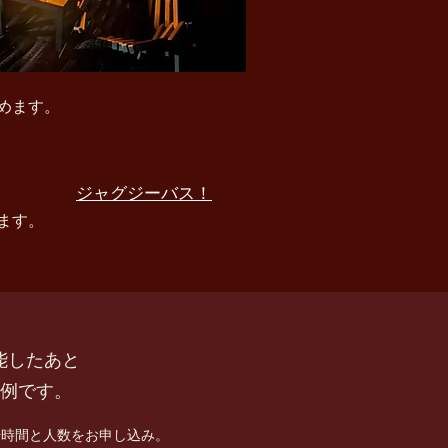
めます。
ジャグジーバス！
ます。
能したあと
一例です。
始時間と人数をお申し込み
。