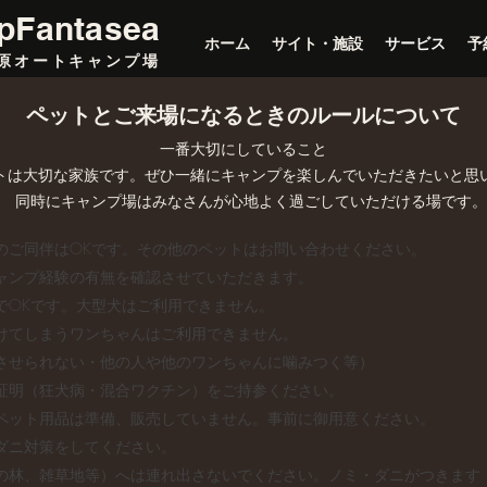
pFantasea
ホーム
サイト・施設
サービス
予
原オートキャンプ場
ペットとご来場になるときのルールについて
一番大切にしていること
ットは大切な家族です。ぜひ一緒にキャンプを楽しんでいただきたいと思
同時にキャンプ場はみなさんが心地よく過ごしていただける場です。
のご同伴はOKです。その他のペットはお問い合わせください。
ャンプ経験の有無を確認させていただきます。
でOKです。大型犬はご利用できません。
けてしまうワンちゃんはご利用できません。
させられない・他の人や他のワンちゃんに噛みつく等）
証明（狂犬病・混合ワクチン）をご持参ください。
ペット用品は準備、販売していません。事前に御用意ください。
ダニ対策をしてください。
の林、雑草地等）へは連れ出さないでください。ノミ・ダニがつきます