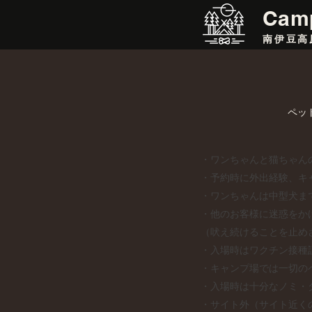
​Cam
南伊豆高
​ ペ
・ワンちゃんと猫ちゃん
・予約時に外出経験、キ
・ワンちゃんは中型犬ま
・他のお客様に迷惑をか
（吠え続けることを止め
・入場時はワクチン接種
・キャンプ場では一切の
・入場時は十分なノミ・
・サイト外（サイト近く