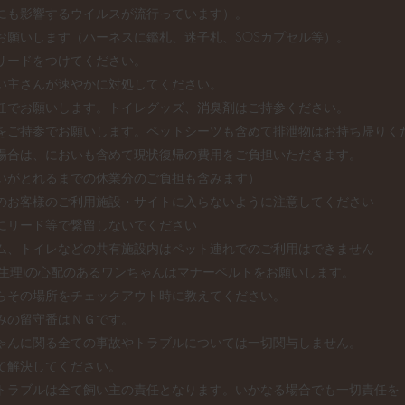
にも影響するウイルスが流行っています）。
お願いします（ハーネスに鑑札、迷子札、SOSカプセル等）。
リードをつけてください。
い主さんが速やかに対処してください。
任でお願いします。トイレグッズ、消臭剤はご持参ください。
ご持参でお願いします。ペットシーツも含めて排泄物はお持ち帰りく
場合は、においも含めて現状復帰の費用をご負担いただきます。
がとれるまでの休業分のご負担も含みます）
のお客様のご利用施設・サイトに入らないように注意してください
にリード等で繋留しないでください
ム、トイレなどの共有施設内はペット連れでのご利用はできません
、生理)の心配のあるワンちゃんはマナーベルトをお願いします。
らその場所をチェックアウト時に教えてください。
みの留守番はＮＧです。
ゃんに関る全ての事故やトラブルについては一切関与しません。
て解決してください。
トラブルは全て飼い主の責任となります。いかなる場合でも一切責任を