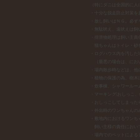
（特にダニは全国的に人
・十分な脱走防止対策を
・放し飼いはＮＧ。必ず
・無駄吠え、遠吠えは飼
・排泄物処理は飼い主責
猫ちゃんはトイレ・砂を
・ログハウス内を汚した
（最悪の場合は、におい
・場内散歩時などは、他
・植物の保護の為、樹木
・炊事棟、シャワールー
・マーキング(おしっこ
・おしっこしてしまった
・外出時のワンちゃんの
・敷地内におけるワンち
飼い主様の責任におい
・場内でのペットによる