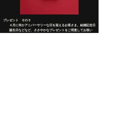
プレゼント その３
４月に何かアニバーサリーな日を迎えるお客さま。結婚記念日
誕生日などなど、ささやかなプレゼントをご用意してお祝い
​ させていただきます（プレゼント品があるまで）
​ チェックイン時に申告してください。
call or mail us now to book
0558-64-8821
contact@campfantasea.com