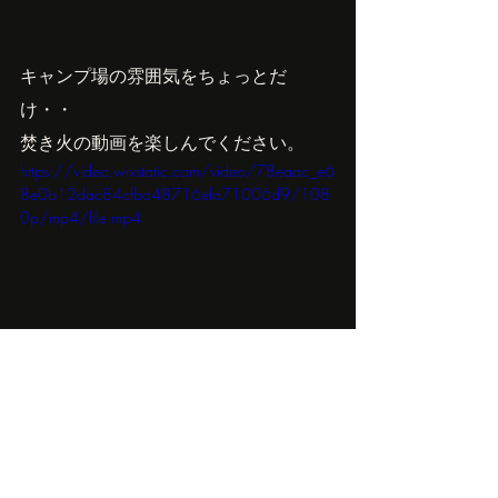
キャンプ場の雰囲気をちょっとだ
け・・
焚き火の動画を楽しんでください。
https://video.wixstatic.com/video/78eaac_e6
8e0b12dac84cfba48716efa71006d9/108
0p/mp4/file.mp4
Owner'sBlog
最新記事
すべて表示