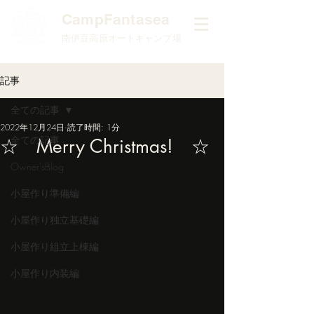
​CampFantasea
南伊豆高原オートキャンプ場
記事
全ての記事
2022年12月24日
読了時間: 1分
全ての記事
☆ Merry Christmas! ☆
Owner'sBlog
小屋作り準備編
小屋作り独立基礎編
小屋作り組立上棟編
小屋作り内装編