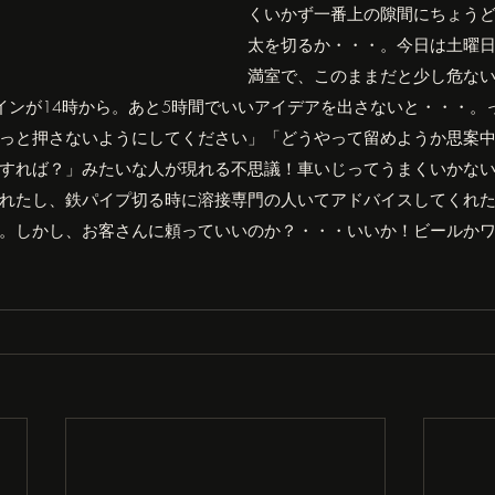
くいかず一番上の隙間にちょう
太を切るか・・・。今日は土曜
満室で、このままだと少し危な
インが14時から。あと5時間でいいアイデアを出さないと・・・。
っと押さないようにしてください」「どうやって留めようか思案
すれば？」みたいな人が現れる不思議！車いじってうまくいかな
れたし、鉄パイプ切る時に溶接専門の人いてアドバイスしてくれ
。しかし、お客さんに頼っていいのか？・・・いいか！ビールか