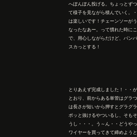
へぽんぽん投げる。ちょっとず
て様子を見ながら積んでいく。
は楽しいです！チェーンソーが
なったなあー。って慣れた時に
で、用心しながらだけど、バン
スカっとする！
とりあえず完成しました！・・
とおり、前からある単管はグラ
は長さが短いから押すとグラグ
ポッと抜けるやついるし、そも
うし・・・。う～ん・・どうや
ワイヤーを買ってきて締めよう