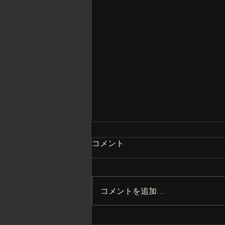
コメント
コメントを追加…
まさかの大打撃？