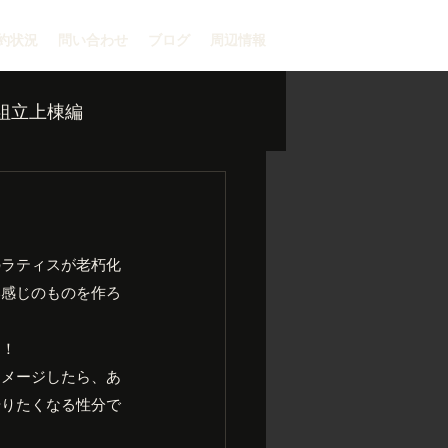
約状況
問い合わせ
ブログ
周辺情報
組立上棟編
のラティスが老朽化
い感じのものを作ろ
う！
イメージしたら、あ
やりたくなる性分で