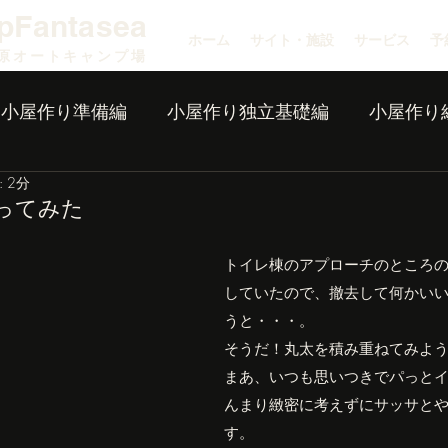
pFantasea
ホーム
サイト・施設
サービス
予
原オートキャンプ場
小屋作り準備編
小屋作り独立基礎編
小屋作り
 2分
ってみた
トイレ棟のアプローチのところ
していたので、撤去して何かい
うと・・・。
そうだ！丸太を積み重ねてみよ
まあ、いつも思いつきでパっと
んまり緻密に考えずにサッサと
す。