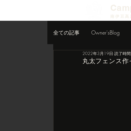
​Cam
南伊豆高
全ての記事
Owner'sBlog
2022年3月19日
読了時間:
小屋作り内装編
丸太フェンス作