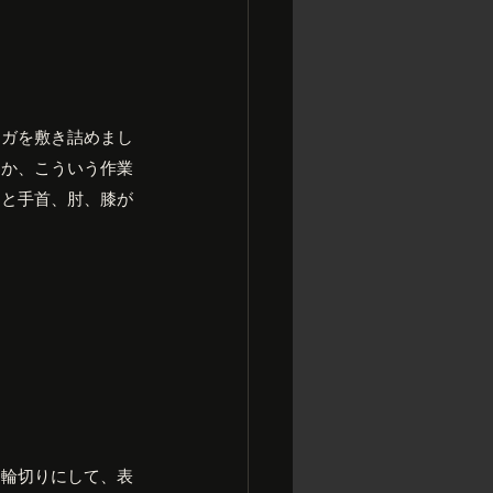
ンガを敷き詰めまし
うか、こういう作業
あと手首、肘、膝が
。
！
ら輪切りにして、表