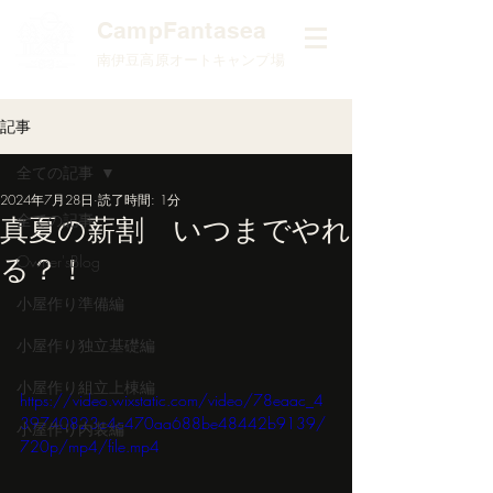
​CampFantasea
南伊豆高原オートキャンプ場
記事
全ての記事
2024年7月28日
読了時間: 1分
全ての記事
真夏の薪割 いつまでやれ
る？！
Owner'sBlog
小屋作り準備編
小屋作り独立基礎編
小屋作り組立上棟編
https://video.wixstatic.com/video/78eaac_4
39740823c4c470aa688be48442b9139/
小屋作り内装編
720p/mp4/file.mp4